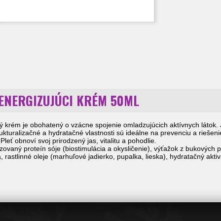
ENERGIZUJÚCI KRÉM 50ML
ý krém je obohatený o vzácne spojenie omladzujúcich aktívnych látok.
rukturalizačné a hydratačné vlastnosti sú ideálne na prevenciu a riešen
 Pleť obnoví svoj prirodzený jas, vitalitu a pohodlie.
izovaný proteín sóje (biostimulácia a okysličenie), výťažok z bukových p
, rastlinné oleje (marhuľové jadierko, pupalka, lieska), hydratačný akt