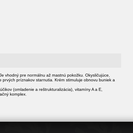
 Je vhodný pre normálnu až mastnú pokožku. Okysličujúce,
ie prvých príznakov starnutia. Krém stimuluje obnovu buniek a
účikov (omladenie a reštrukturalizácia), vitamíny A a E,
ivačný komplex.