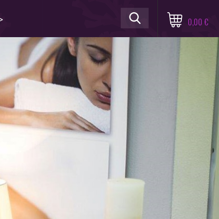
≫
0,00 €