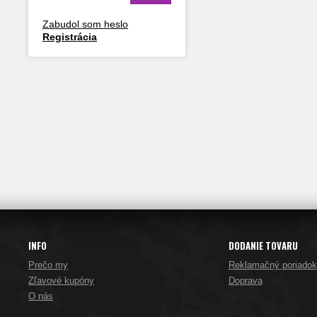
Zabudol som heslo
Registrácia
INFO
DODANIE TOVARU
Prečo my
Reklamačný poriadok
Zľavové kupóny
Doprava
O nás