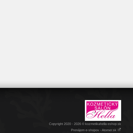
Copyright 2020 - 2026 © kozmetikahella-eshop.sk
Prenájom e-shopov - Atomer.sk