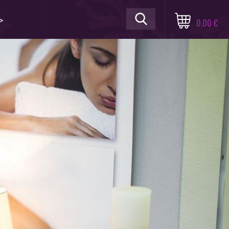
≫
0,00 €