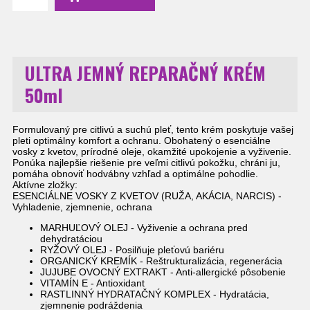
ULTRA JEMNÝ REPARAČNÝ KRÉM
50ml
Formulovaný pre
citlivú a suchú pleť, tento krém poskytuje vašej
pleti optimálny komfort a ochranu. Obohatený o esenciálne
vosky z kvetov, prírodné oleje, okamžité upokojenie a vyživenie.
Ponúka najlepšie riešenie pre veľmi citlivú pokožku, chráni ju,
pomáha obnoviť hodvábny vzhľad a optimálne pohodlie.
Aktívne zložky:
ESENCIÁLNE VOSKY Z KVETOV (RUŽA, AKÁCIA, NARCIS) -
Vyhladenie, zjemnenie, ochrana
MARHUĽOVÝ OLEJ - Vyživenie a ochrana pred
dehydratáciou
RYŽOVÝ OLEJ - Posilňuje pleťovú bariéru
ORGANICKÝ KREMÍK - Reštrukturalizácia, regenerácia
JUJUBE OVOCNÝ EXTRAKT - Anti-allergické pôsobenie
VITAMÍN E - Antioxidant
RASTLINNÝ HYDRATAČNÝ KOMPLEX - Hydratácia,
zjemnenie podráždenia